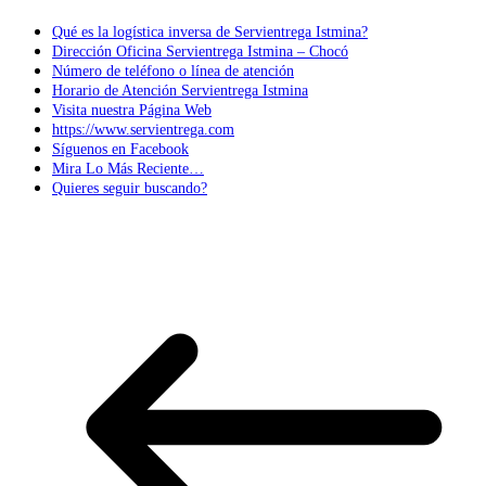
Qué es la logística inversa de Servientrega Istmina?
Dirección Oficina Servientrega Istmina – Chocó
Número de teléfono o línea de atención
Horario de Atención Servientrega Istmina
Visita nuestra Página Web
https://www.servientrega.com
Síguenos en Facebook
Mira Lo Más Reciente…
Quieres seguir buscando?