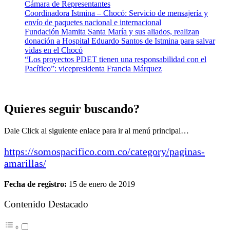
Cámara de Representantes
Coordinadora Istmina – Chocó: Servicio de mensajería y
envío de paquetes nacional e internacional
Fundación Mamita Santa María y sus aliados, realizan
donación a Hospital Eduardo Santos de Istmina para salvar
vidas en el Chocó
“Los proyectos PDET tienen una responsabilidad con el
Pacífico”: vicepresidenta Francia Márquez
Quieres seguir buscando?
Dale Click al siguiente enlace para ir al menú principal…
https://somospacifico.com.co/category/paginas-
amarillas/
Fecha de registro:
15 de enero de 2019
Contenido Destacado